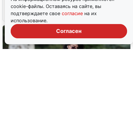
попадания и последствия
cookie-файлы. Оставаясь на сайте, вы
подтверждаете свое
согласие
на их
6 августа
0
использование.
Согласен
Волгоградцы остались без
мобильного интернета