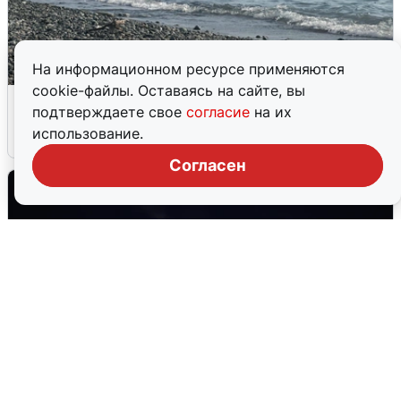
На информационном ресурсе применяются
cookie-файлы. Оставаясь на сайте, вы
Сирены в Сочи: новая угроза БПЛА
подтверждаете свое
согласие
на их
использование.
6 августа
0
Согласен