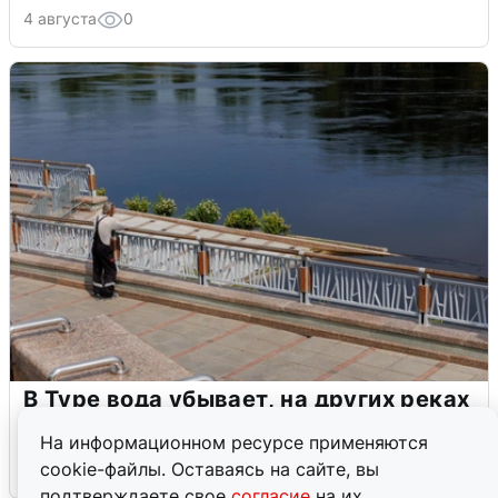
4 августа
0
В Туре вода убывает, на других реках
области прибывает
На информационном ресурсе применяются
cookie-файлы. Оставаясь на сайте, вы
4 августа
0
подтверждаете свое
согласие
на их