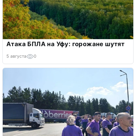
Атака БПЛА на Уфу: горожане шутят
5 августа
0