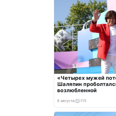
«Четырех мужей пот
Шаляпин проболтался
возлюбленной
6 августа
115