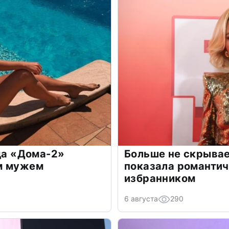
зда «Дома-2»
Больше не скрывае
м мужем
показала романти
избранником
6 августа
290