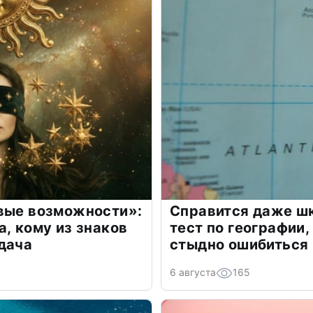
овые возможности»:
Справится даже шк
а, кому из знаков
тест по географии,
дача
стыдно ошибиться
6 августа
165