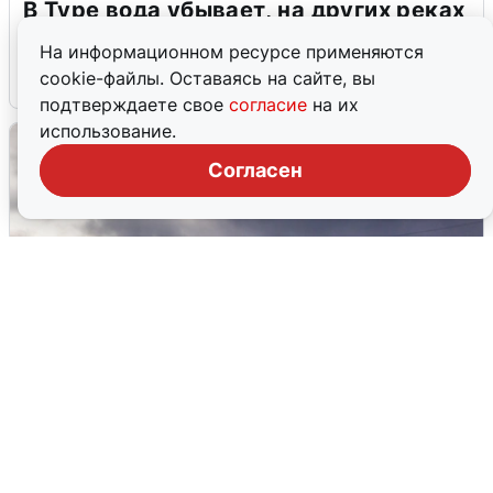
В Туре вода убывает, на других реках
области прибывает
На информационном ресурсе применяются
cookie-файлы. Оставаясь на сайте, вы
4 августа
0
подтверждаете свое
согласие
на их
использование.
Согласен
Над ХМАО впервые сбили
беспилотники