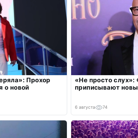
еряла»: Прохор
«Не просто слух»:
 о новой
приписывают новы
6 августа
74