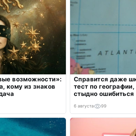
овые возможности»:
Справится даже шк
а, кому из знаков
тест по географии,
дача
стыдно ошибиться
6 августа
99