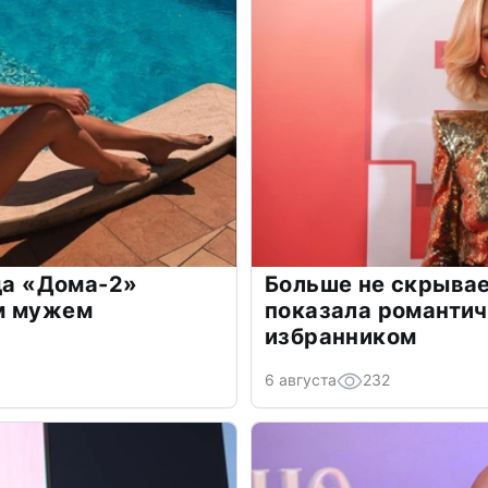
зда «Дома-2»
Больше не скрывае
м мужем
показала романти
избранником
6 августа
232