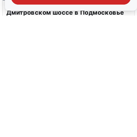
Пять машин столкнулись на
Дмитровском шоссе в Подмосковье
4 августа
0
В Туре вода убывает, на других реках
области прибывает