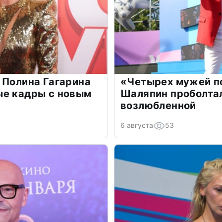
 Полина Гагарина
«Четырех мужей п
ые кадры с новым
Шаляпин проболтал
возлюбленной
6 августа
53