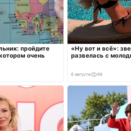
льник: пройдите
«Ну вот и всё»: з
 котором очень
развелась с моло
6 августа
66