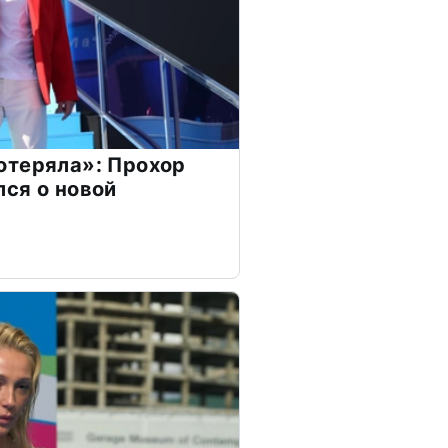
отеряла»: Прохор
ся о новой