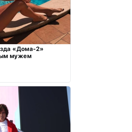
везда «Дома-2»
дым мужем