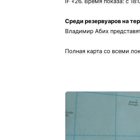
IF «26. Время показа: с 18:
Среди резервуаров на т
Владимир Абих представят
Полная карта со всеми ло