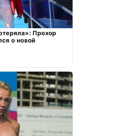
отеряла»: Прохор
ся о новой