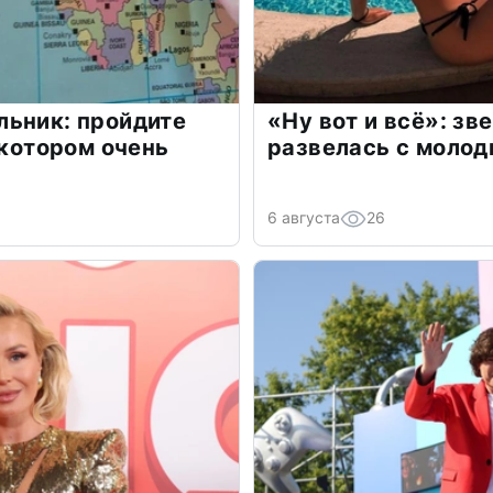
льник: пройдите
«Ну вот и всё»: з
 котором очень
развелась с моло
6 августа
26