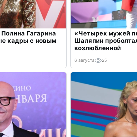
 Полина Гагарина
«Четырех мужей п
ые кадры с новым
Шаляпин проболтал
возлюбленной
6 августа
25