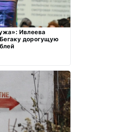
мужа»: Ивлеева
 Бегаку дорогущую
ублей