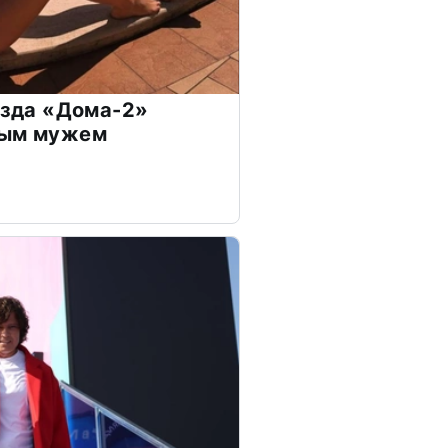
везда «Дома-2»
дым мужем