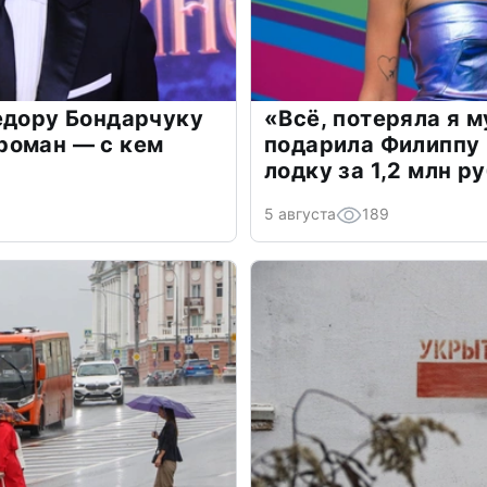
едору Бондарчуку
«Всё, потеряла я 
роман — с кем
подарила Филиппу
лодку за 1,2 млн р
5 августа
189