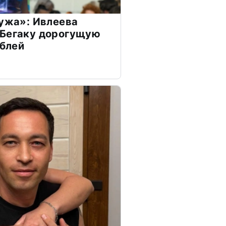
мужа»: Ивлеева
 Бегаку дорогущую
ублей