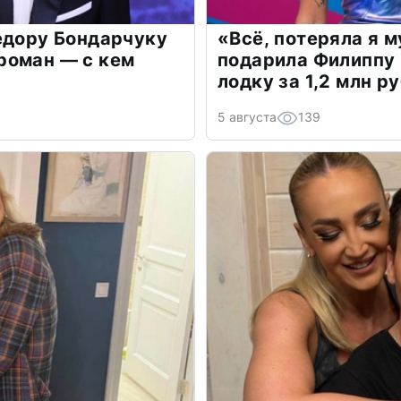
едору Бондарчуку
«Всё, потеряла я 
роман — с кем
подарила Филиппу
лодку за 1,2 млн р
5 августа
139