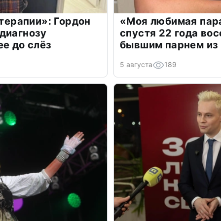
 терапии»: Гордон
«Моя любимая пара
диагнозу
спустя 22 года во
ее до слёз
бывшим парнем из
5 августа
189