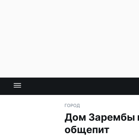
ГОРОД
Дом Зарембы в
общепит