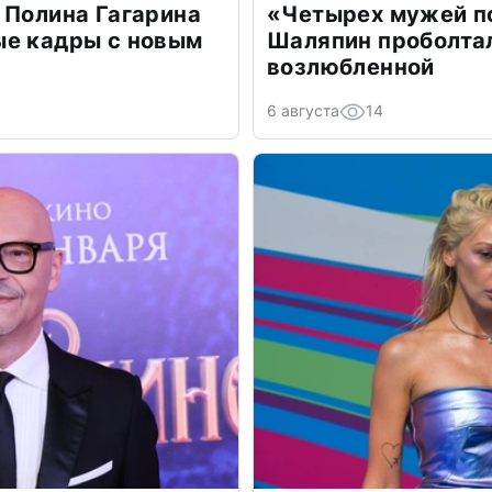
 Полина Гагарина
«Четырех мужей п
ые кадры с новым
Шаляпин проболтал
возлюбленной
6 августа
14