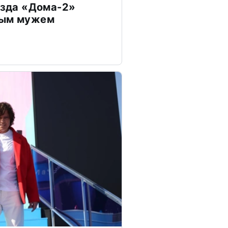
везда «Дома-2»
дым мужем