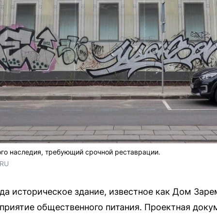
го наследия, требующий срочной реставрации.
.RU
да историческое здание, известное как Дом Заре
приятие общественного питания. Проектная доку