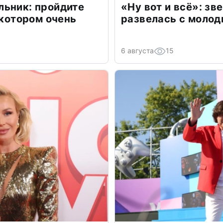
льник: пройдите
«Ну вот и всё»: з
 котором очень
развелась с моло
6 августа
15