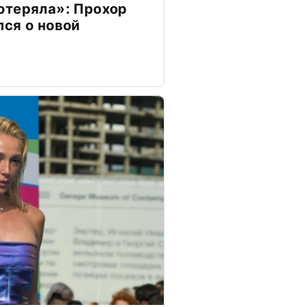
отеряла»: Прохор
ся о новой