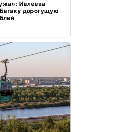
мужа»: Ивлеева
 Бегаку дорогущую
ублей