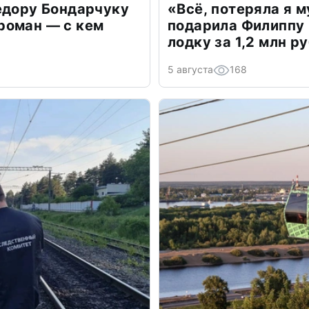
едору Бондарчуку
«Всё, потеряла я 
роман — с кем
подарила Филиппу
лодку за 1,2 млн р
5 августа
168