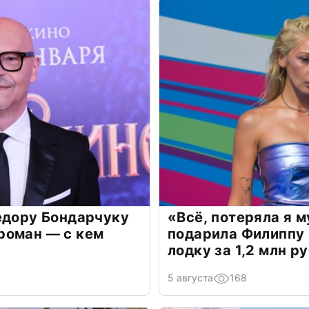
едору Бондарчуку
«Всё, потеряла я 
роман — с кем
подарила Филиппу
лодку за 1,2 млн р
5 августа
168