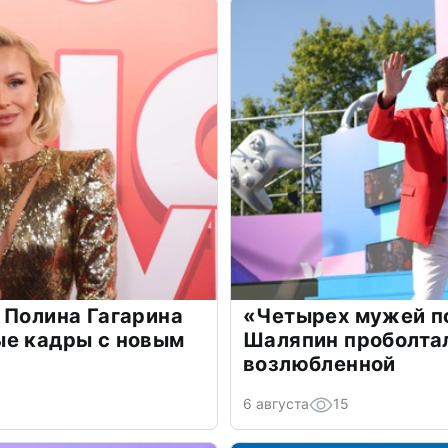
 Полина Гагарина
«Четырех мужей п
ые кадры с новым
Шаляпин проболтал
возлюбленной
6 августа
15