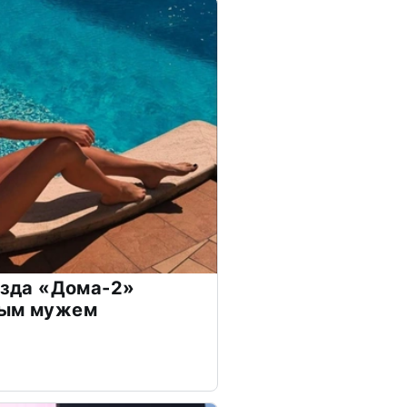
везда «Дома-2»
дым мужем