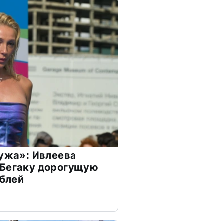
мужа»: Ивлеева
 Бегаку дорогущую
ублей