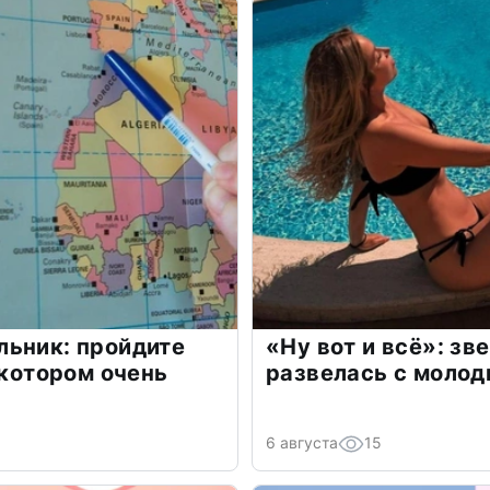
льник: пройдите
«Ну вот и всё»: з
 котором очень
развелась с моло
6 августа
15