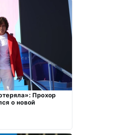
отеряла»: Прохор
ся о новой