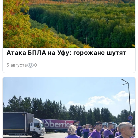
Атака БПЛА на Уфу: горожане шутят
5 августа
0