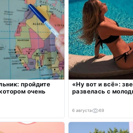
льник: пройдите
«Ну вот и всё»: з
 котором очень
развелась с моло
6 августа
69