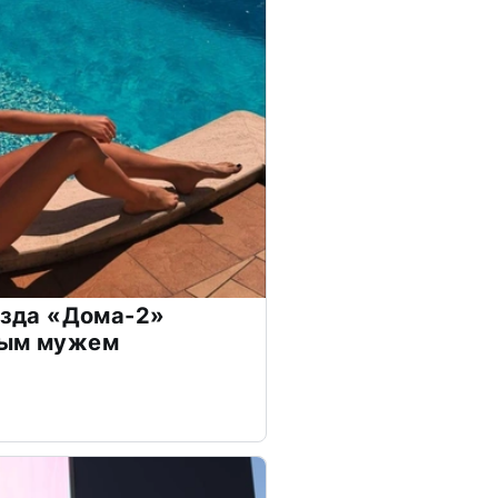
везда «Дома-2»
дым мужем