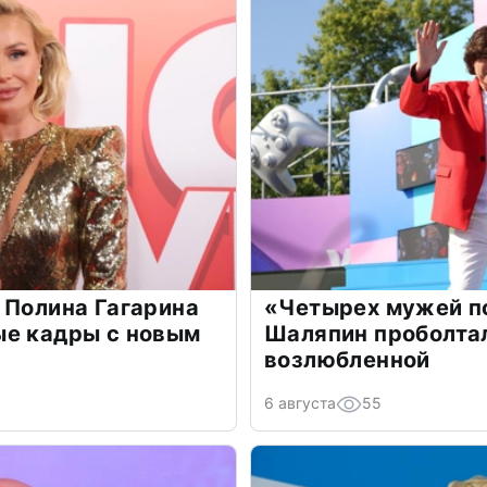
 Полина Гагарина
«Четырех мужей п
ые кадры с новым
Шаляпин проболтал
возлюбленной
6 августа
55