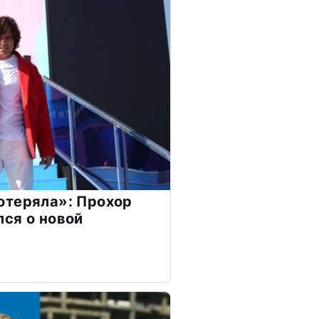
отеряла»: Прохор
ся о новой