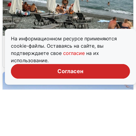
На информационном ресурсе применяются
Жители и туристы Сочи рассказали
cookie-файлы. Оставаясь на сайте, вы
об атаке БПЛА 5 августа
подтверждаете свое
согласие
на их
использование.
5 августа
0
Согласен