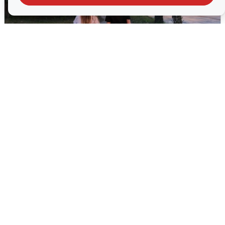
Опубликована карта отключений
воды в Воронеже
6 августа
0