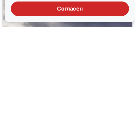
Согласен
Над ХМАО впервые сбили
беспилотники
3 августа
0