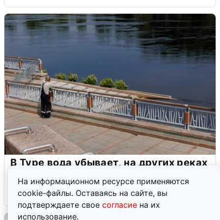
В Туре вода убывает, на других реках
области прибывает
На информационном ресурсе применяются
cookie-файлы. Оставаясь на сайте, вы
4 августа
0
подтверждаете свое
согласие
на их
использование.