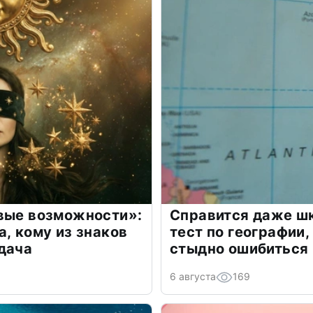
овые возможности»:
Справится даже шк
а, кому из знаков
тест по географии,
дача
стыдно ошибиться
6 августа
169