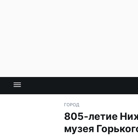
ГОРОД
805-летие Ни
музея Горьког