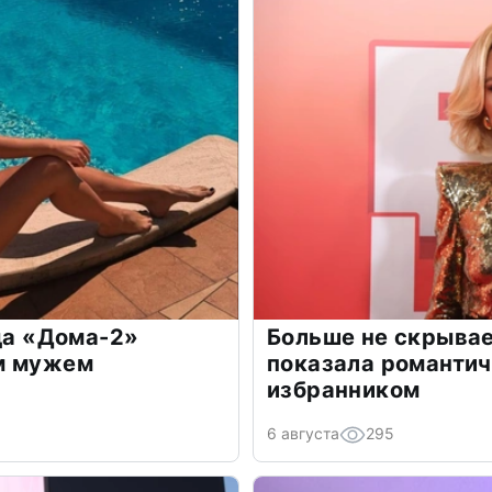
зда «Дома-2»
Больше не скрывае
м мужем
показала романти
избранником
6 августа
295