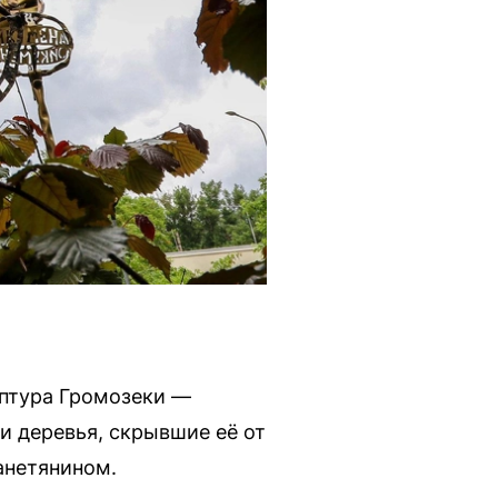
ьптура Громозеки —
ли деревья, скрывшие её от
анетянином.