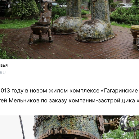
евья
.RU
2013 году в новом жилом комплексе «Гагаринские
гей Мельников по заказу компании-застройщика 