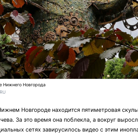
е Нижнего Новгорода
.RU
Нижнем Новгороде находится пятиметровая скул
ева. За это время она поблекла, а вокруг вырос
оциальных сетях завирусилось видео с этим инопл