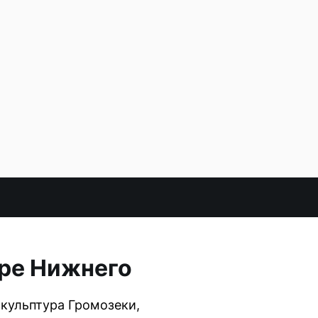
оре Нижнего
скульптура Громозеки,