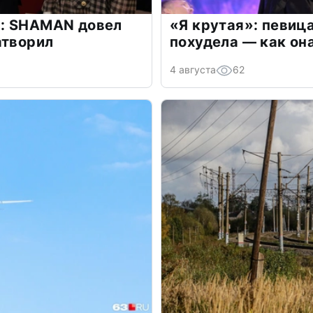
: SHAMAN довел
«Я крутая»: певиц
атворил
похудела — как он
4 августа
62