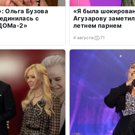
: Ольга Бузова
«Я была шокирова
оединилась с
Агузарову заметил
«ДОМа-2»
летнем парнем
4 августа
71