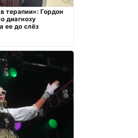
 в терапии»: Гордон
о диагнозу
а ее до слёз