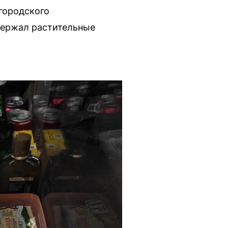
городского
держал растительные