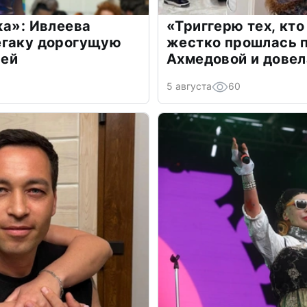
жа»: Ивлеева
«Триггерю тех, кто
егаку дорогущую
жестко прошлась п
лей
Ахмедовой и довел
5 августа
60