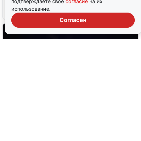
подтверждаете свое
согласие
на их
использование.
5 августа
0
Согласен
Взрывы в Воронеже после сигнала
тревоги
5 августа
0