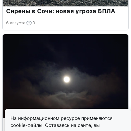
Сирены в Сочи: новая угроза БПЛА
6 августа
0
На информационном ресурсе применяются
В Воронеже прогремели взрывы
cookie-файлы. Оставаясь на сайте, вы
после сигнала тревоги