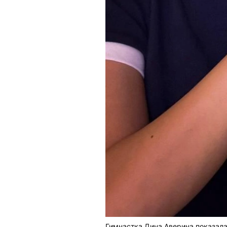
Гимнастка Дина Аверина показала,