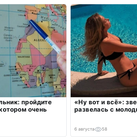
льник: пройдите
«Ну вот и всё»: з
 котором очень
развелась с моло
6 августа
58