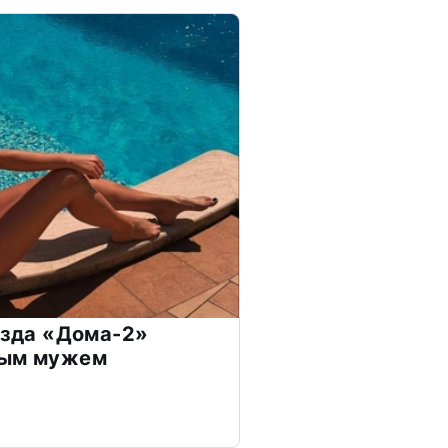
везда «Дома-2»
дым мужем