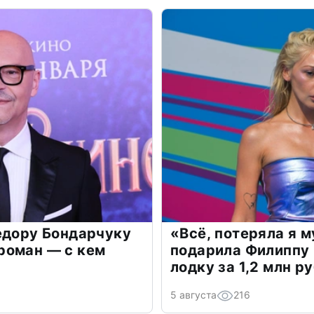
едору Бондарчуку
«Всё, потеряла я 
роман — с кем
подарила Филиппу
лодку за 1,2 млн р
5 августа
216