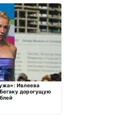
мужа»: Ивлеева
 Бегаку дорогущую
ублей