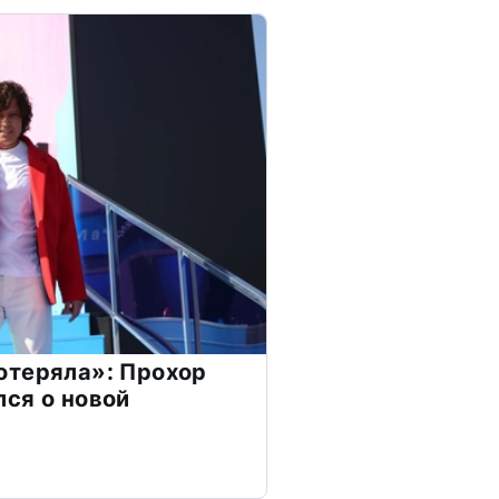
отеряла»: Прохор
ся о новой