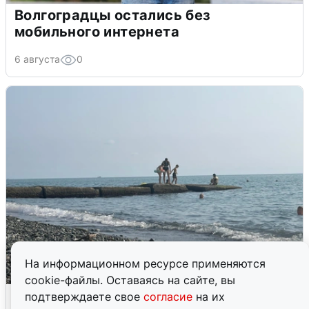
Волгоградцы остались без
мобильного интернета
6 августа
0
На информационном ресурсе применяются
cookie-файлы. Оставаясь на сайте, вы
Сирены в Сочи: новая угроза БПЛА
подтверждаете свое
согласие
на их