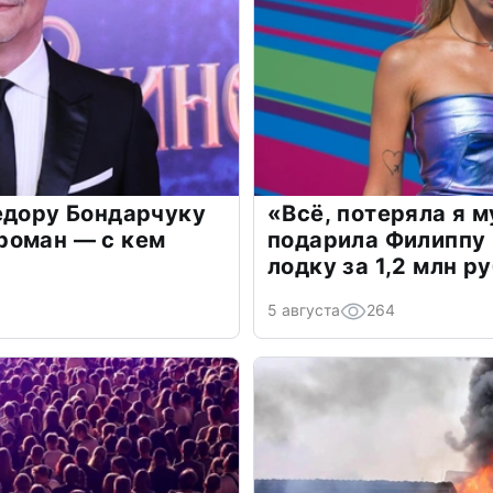
едору Бондарчуку
«Всё, потеряла я 
роман — с кем
подарила Филиппу
лодку за 1,2 млн р
5 августа
264