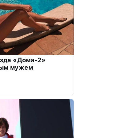
везда «Дома-2»
дым мужем