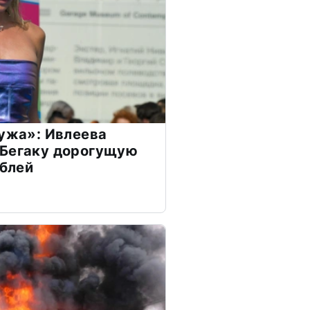
мужа»: Ивлеева
 Бегаку дорогущую
ублей