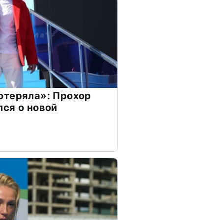
отеряла»: Прохор
ся о новой