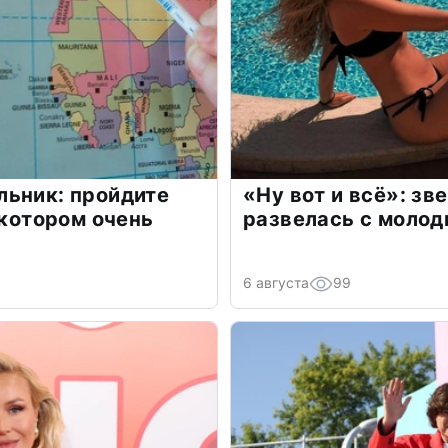
льник: пройдите
«Ну вот и всё»: з
 котором очень
развелась с моло
6 августа
99