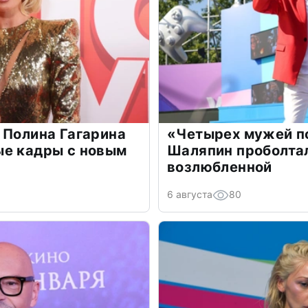
 Полина Гагарина
«Четырех мужей п
ые кадры с новым
Шаляпин проболтал
возлюбленной
6 августа
80