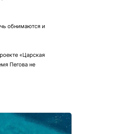
очь обнимаются и
проекте «Царская
емя Пегова не