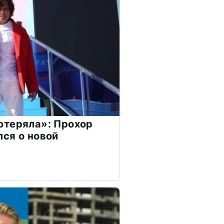
отеряла»: Прохор
ся о новой