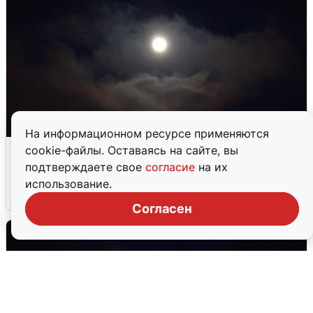
На информационном ресурсе применяются
В Воронеже прогремели взрывы
cookie-файлы. Оставаясь на сайте, вы
после сигнала тревоги
подтверждаете свое
согласие
на их
использование.
5 августа
0
Согласен