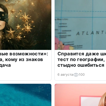
овые возможности»:
Справится даже шк
а, кому из знаков
тест по географии,
дача
стыдно ошибиться
6 августа
100