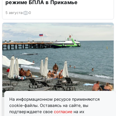
режиме БПЛА в Прикамье
5 августа
0
На информационном ресурсе применяются
Жители и туристы Сочи рассказали
cookie-файлы. Оставаясь на сайте, вы
об атаке БПЛА 5 августа
подтверждаете свое
согласие
на их