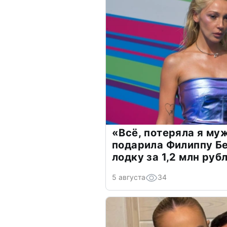
«Всё, потеряла я му
подарила Филиппу Б
лодку за 1,2 млн руб
5 августа
34