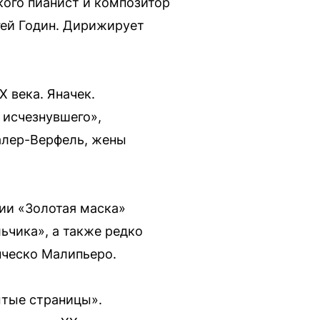
ого пианист и композитор
гей Годин. Дирижирует
 века. Яначек.
 исчезнувшего»,
алер-Верфель, жены
ии «Золотая маска»
ьчика», а также редко
нческо Малипьеро.
ытые страницы».