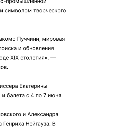
нно-промышленной
 и символом творческого
жакомо Пуччини, мировая
поиска и обновления
оде XIX столетия», —
ов.
жиссера Екатерины
и балета с 4 по 7 июня.
новского и Александра
 Генриха Нейгауза. В