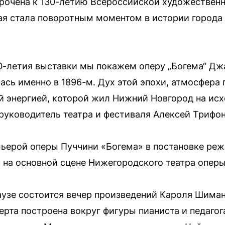
урочена к 130-летию Всероссийской художестве
рая стала поворотным моментом в истории города
30-летия выставки мы покажем оперу „Богема“ Д
ась именно в 1896-м. Дух этой эпохи, атмосфера 
й энергией, которой жил Нижний Новгород на исх
уководитель театра и фестиваля Алексей Трифон
ьерой оперы Пуччини «Богема» в постановке ре
на основной сцене Нижегородского театра оперы 
аузе состоится вечер произведений Кароля Шима
рта построена вокруг фигуры пианиста и педагога