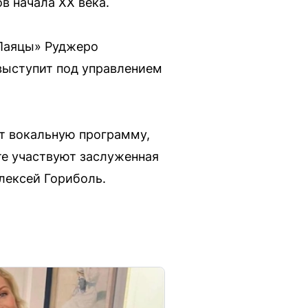
в начала ХХ века.
«Паяцы» Руджеро
 выступит под управлением
ят вокальную программу,
те участвуют заслуженная
лексей Гориболь.