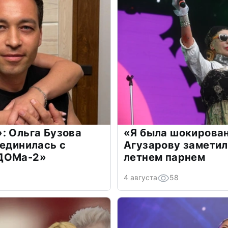
: Ольга Бузова
«Я была шокирова
оединилась с
Агузарову заметил
«ДОМа-2»
летнем парнем
4 августа
58