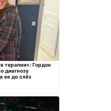
 в терапии»: Гордон
о диагнозу
а ее до слёз