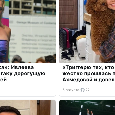
жа»: Ивлеева
«Триггерю тех, кто
егаку дорогущую
жестко прошлась п
лей
Ахмедовой и довел
5 августа
22