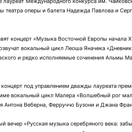
 лауреат Международного конкурса им. Чайковск
ы театра оперы и балета Надежда Павлова и Сер
авят концерт «Музыка Восточной Европы начала XX
звучат вокальный цикл Леоша Яначека «Дневник
ского и редко исполняемые сочинения Альмы М
 концерт под управлением дважды лауреата прем
мме вокальный цикл Малера «Волшебный рог мал
я Антона Веберна, Ферруччо Бузони и Джана Фра
ый вечер «Русская музыка серебряного века: заб