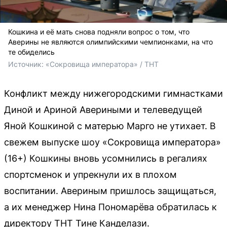
Кошкина и её мать снова подняли вопрос о том, что
Аверины не являются олимпийскими чемпионками, на что
те обиделись
Источник: 
«Сокровища императора» / ТНТ
Конфликт между нижегородскими гимнастками
Диной и Ариной Авериными и телеведущей
Яной Кошкиной с матерью Марго не утихает. В
свежем выпуске шоу «Сокровища императора»
(16+) Кошкины вновь усомнились в регалиях
спортсменок и упрекнули их в плохом
воспитании. Авериным пришлось защищаться,
а их менеджер Нина Пономарёва обратилась к
директору ТНТ Тине Канделази.