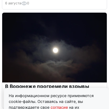
6 августа
0
В Воронеже прогремели взрывы
после сигнала тревоги
На информационном ресурсе применяются
cookie-файлы. Оставаясь на сайте, вы
5 августа
0
подтверждаете свое
согласие
на их