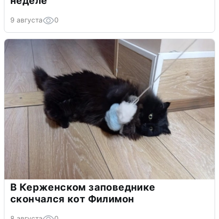
неделе
9 августа
0
В Керженском заповеднике
скончался кот Филимон
8 августа
0