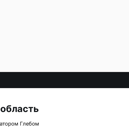
 область
натором Глебом