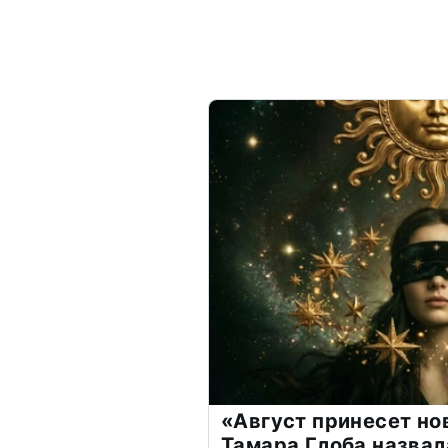
«Август принесет н
Тамара Глоба назвал