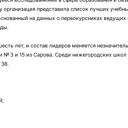
ду организация представила список лучших учебн
снованный на данных о первокурсниках ведущих
оды.
есть лет, и состав лидеров меняется незначител
и № 3 и 15 из Сарова. Среди нижегородских школ
 38.
й;