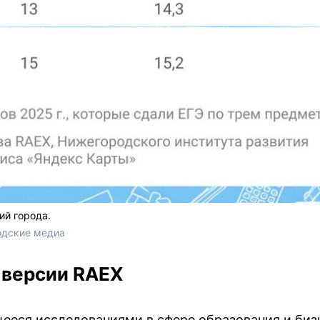
ий города.
одские медиа
 версии RAEX
ееся исследованиями в сфере образования и биз