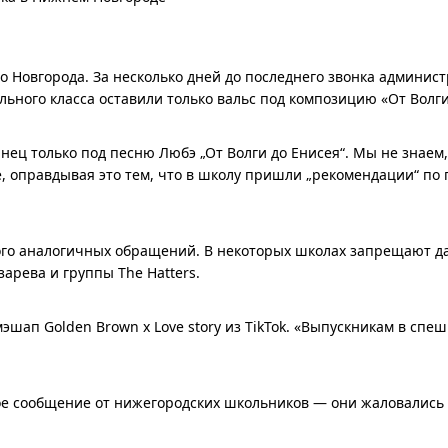
 Новгорода. За несколько дней до последнего звонка админи
ьного класса оставили только вальс под композицию «От Волги
нец только под песню Любэ „От Волги до Енисея“. Мы не знаем,
е, оправдывая это тем, что в школу пришли „рекомендации“ по 
ного аналогичных обращений. В некоторых школах запрещают д
зарева и группы The Hatters.
эшап Golden Brown x Love story из TikTok. «Выпускникам в сп
гое сообщение от нижегородских школьников — они жаловались