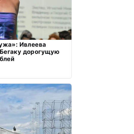
мужа»: Ивлеева
 Бегаку дорогущую
ублей