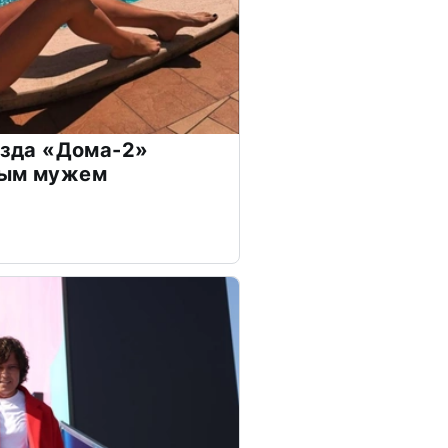
везда «Дома-2»
дым мужем