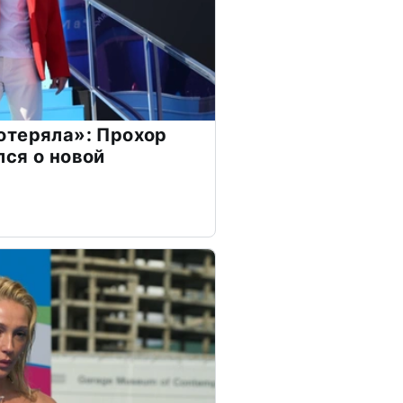
отеряла»: Прохор
ся о новой