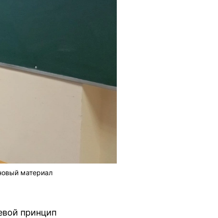
новый материал
евой принцип