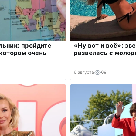
льник: пройдите
«Ну вот и всё»: з
 котором очень
развелась с моло
6 августа
69