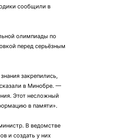
тодики сообщили в
альной олимпиады по
ровкой перед серьёзным
знания закрепились,
ссказали в Минобре. —
чения. Этот несложный
нформацию в памяти».
министр. В ведомстве
ов и создать у них