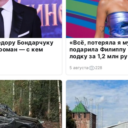
едору Бондарчуку
«Всё, потеряла я 
роман — с кем
подарила Филиппу
лодку за 1,2 млн р
5 августа
228