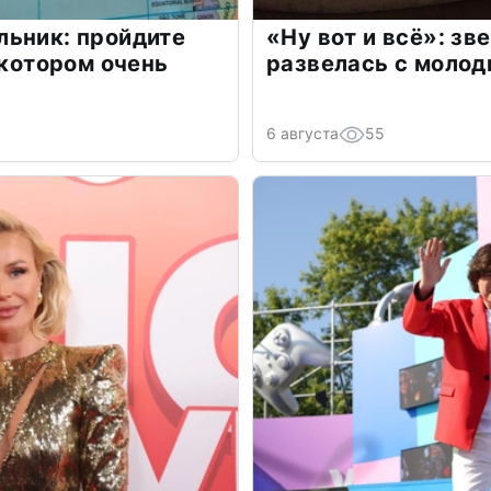
льник: пройдите
«Ну вот и всё»: з
 котором очень
развелась с моло
6 августа
55