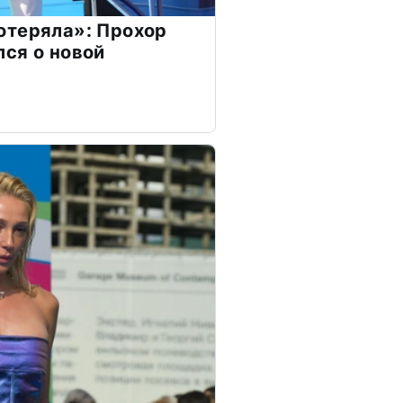
отеряла»: Прохор
ся о новой