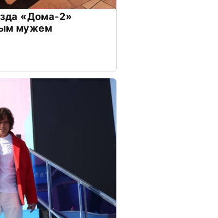
везда «Дома-2»
дым мужем