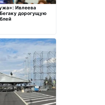
мужа»: Ивлеева
 Бегаку дорогущую
ублей