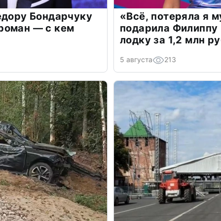
едору Бондарчуку
«Всё, потеряла я 
роман — с кем
подарила Филиппу
лодку за 1,2 млн р
5 августа
213