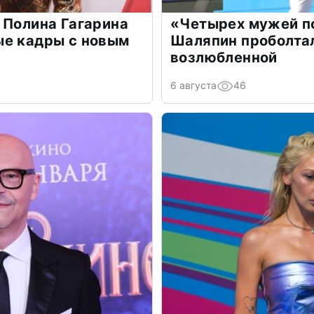
 Полина Гагарина
«Четырех мужей п
ые кадры с новым
Шаляпин проболтал
возлюбленной
6 августа
46