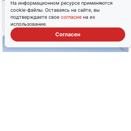
На информационном ресурсе применяются
Жители и туристы Сочи рассказали
cookie-файлы. Оставаясь на сайте, вы
об атаке БПЛА 5 августа
подтверждаете свое
согласие
на их
использование.
5 августа
0
Согласен
Пять машин столкнулись на
Дмитровском шоссе в Подмосковье