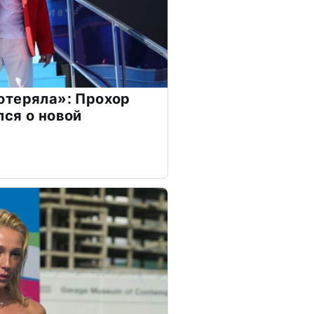
отеряла»: Прохор
ся о новой