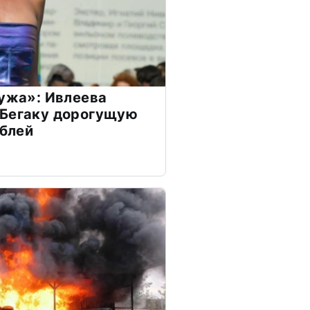
мужа»: Ивлеева
 Бегаку дорогущую
ублей