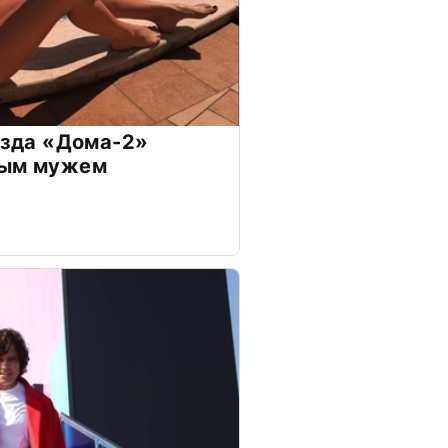
везда «Дома-2»
дым мужем