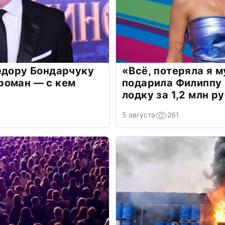
едору Бондарчуку
«Всё, потеряла я 
роман — с кем
подарила Филиппу
лодку за 1,2 млн р
5 августа
261