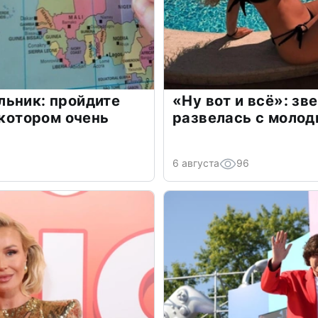
льник: пройдите
«Ну вот и всё»: з
 котором очень
развелась с моло
6 августа
96