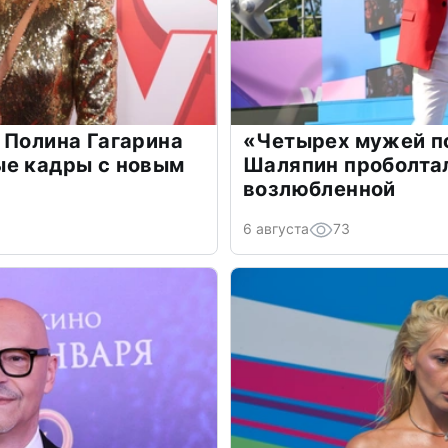
 Полина Гагарина
«Четырех мужей п
ые кадры с новым
Шаляпин проболтал
возлюбленной
6 августа
73