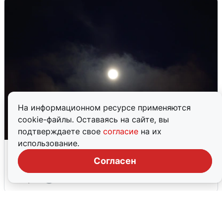
На информационном ресурсе применяются
cookie-файлы. Оставаясь на сайте, вы
подтверждаете свое
согласие
на их
использование.
Взрывы в Воронеже после сигнала
тревоги
Согласен
5 августа
0