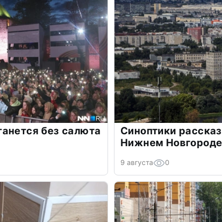
танется без салюта
Синоптики рассказ
Нижнем Новгороде 
9 августа
0