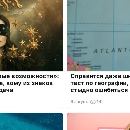
овые возможности»:
Справится даже шк
а, кому из знаков
тест по географии,
дача
стыдно ошибиться
6 августа
142