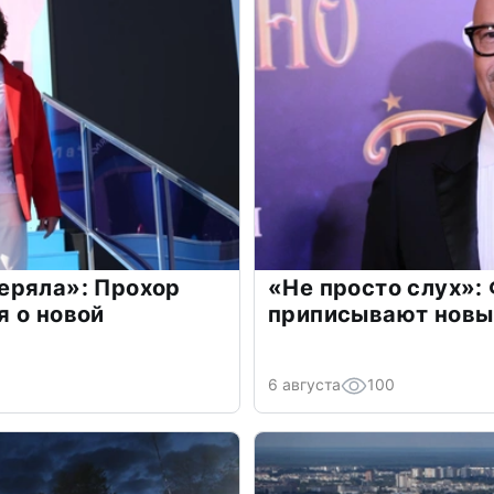
еряла»: Прохор
«Не просто слух»:
 о новой
приписывают новы
6 августа
100