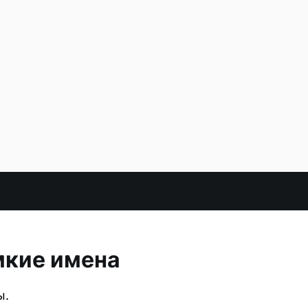
мкие имена
ы.