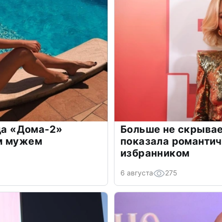
зда «Дома-2»
Больше не скрывае
м мужем
показала романти
избранником
6 августа
275