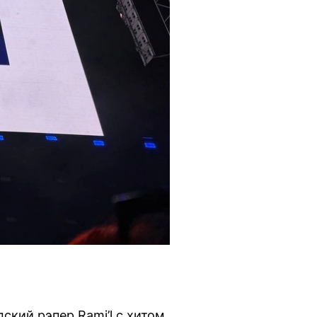
ский рэпер Rami’l с хитом