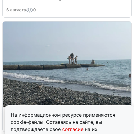
6 августа
0
Сирены в Сочи: новая угроза БПЛА
На информационном ресурсе применяются
cookie-файлы. Оставаясь на сайте, вы
6 августа
0
подтверждаете свое
согласие
на их