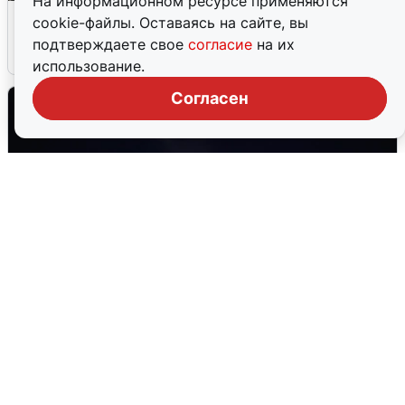
На информационном ресурсе применяются
Сирены в Сочи: новая угроза БПЛА
cookie-файлы. Оставаясь на сайте, вы
подтверждаете свое
согласие
на их
6 августа
0
использование.
Согласен
Взрывы в Воронеже после сигнала
тревоги