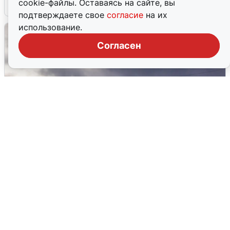
cookie-файлы. Оставаясь на сайте, вы
4 августа
0
подтверждаете свое
согласие
на их
использование.
Согласен
Над ХМАО впервые сбили
беспилотники
3 августа
0