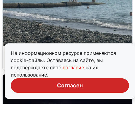
Сирены в Сочи: новая угроза БПЛА
На информационном ресурсе применяются
cookie-файлы. Оставаясь на сайте, вы
6 августа
0
подтверждаете свое
согласие
на их
использование.
Согласен