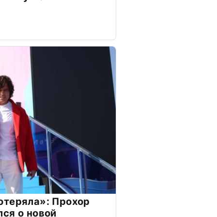
отеряла»: Прохор
ся о новой