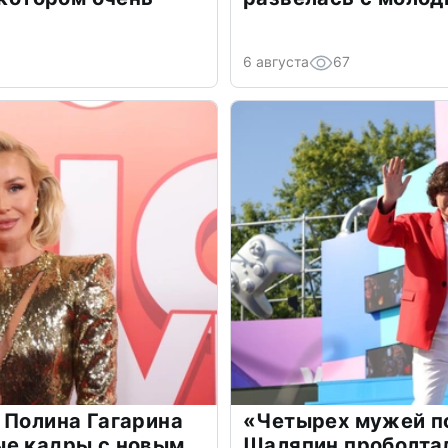
6 августа
67
 Полина Гагарина
«Четырех мужей п
ые кадры с новым
Шаляпин проболтал