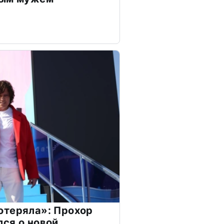
отеряла»: Прохор
ся о новой