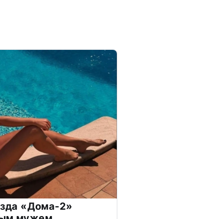
везда «Дома-2»
дым мужем