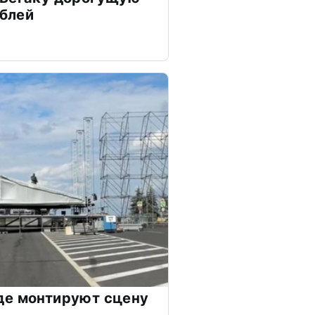
ублей
де монтируют сцену