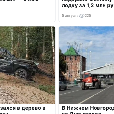
лодку за 1,2 млн р
5 августа
225
зался в дерево в
В Нижнем Новгоро