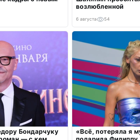
возлюбленной
6 августа
54
едору Бондарчуку
«Всё, потеряла я 
роман — с кем
подарила Филиппу