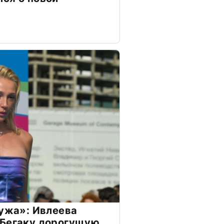
мужа»: Ивлеева
 Бегаку дорогущую