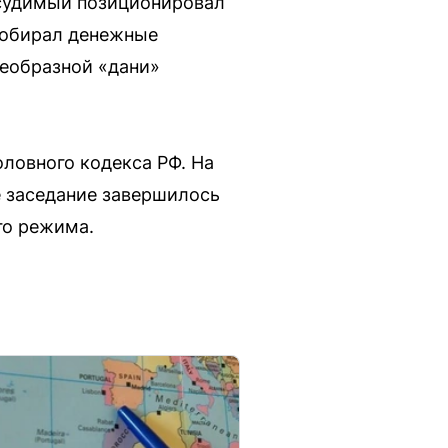
дсудимый позиционировал
 собирал денежные
оеобразной «дани»
оловного кодекса РФ. На
е заседание завершилось
го режима.