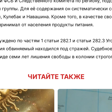
й ФСБ и Следственного комитета по региону, по
й группы. Для её содержания он систематически
, Кулебак и Навашина. Кроме того, в качестве св
ринимал от населения продукты питания.
ждено по частям 1 статьи 282.1 и статьи 282.3 Уг
ия обвиняемый находился под стражей. Судебно
виде семи лет лишения свободы в колонии строго
ЧИТАЙТЕ ТАКЖЕ