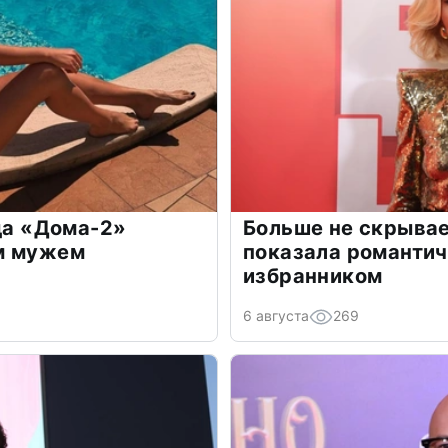
зда «Дома-2»
Больше не скрывае
м мужем
показала романти
избранником
6 августа
269