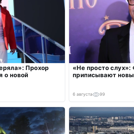
еряла»: Прохор
«Не просто слух»:
 о новой
приписывают новы
6 августа
99