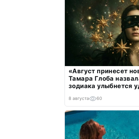
«Август принесет н
Тамара Глоба назвал
зодиака улыбнется у
8 августа
60