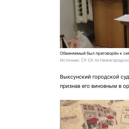
Обвиняемый был приговорён к се
Источник: 
СУ СК по Нижегородско
Выксунский городской су
признав его виновным в о